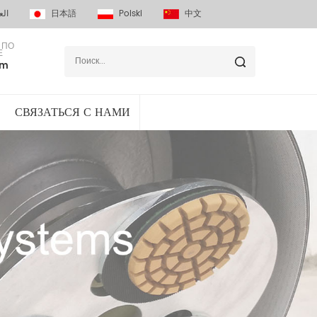
الع
日本語
Polski
中文
 ПО
Е
om
СВЯЗАТЬСЯ С НАМИ