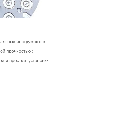
альных
инструментов
;
ной прочностью
;
рой и простой
установки
.