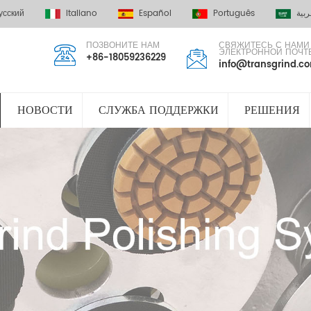
усский
Italiano
Español
Português
ربية
ПОЗВОНИТЕ НАМ
СВЯЖИТЕСЬ С НАМИ
ЭЛЕКТРОННОЙ ПОЧТ
+86-18059236229
info@transgrind.c
НОВОСТИ
СЛУЖБА ПОДДЕРЖКИ
РЕШЕНИЯ