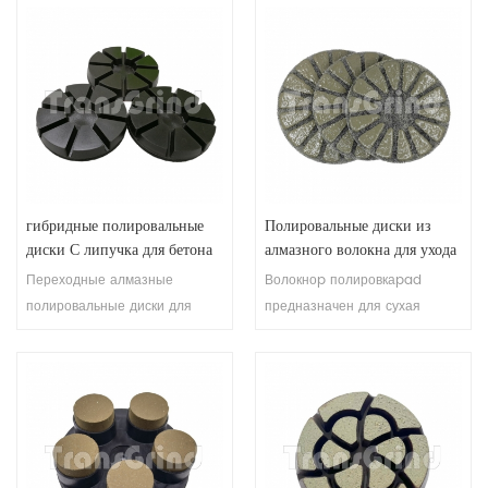
гибридные полировальные
Полировальные диски из
диски С липучка для бетона
алмазного волокна для ухода
Терраццо
за бетоном и терраццо
Переходные алмазные
Волокноp полировкаpad
полировальные диски для
предназначен для сухая
полов с гибридной связкой
полировка различных видов
предназначены для полировки
покрытий и полов. Идеально
бетона и сглаживания
подходит для обслуживания,
царапин и более эффективны
восстановление и мытье
при удалении царапин,
полов из бетона и терраццо.
созданных алмазными