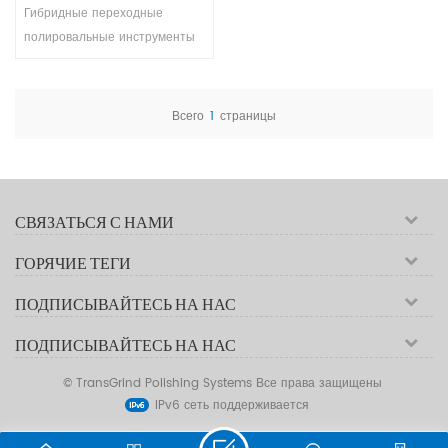
подушечки для сухого
Гибридные переходные
использования на липучке
полировальные инструменты
оснащены застежкой-
липучкой для быстрого и
легкого крепления к
Всего
1
страницы
полировальному
оборудованию. Эта гибридная
переходная прокладка,
разработанная для сухого
СВЯЗАТЬСЯ С НАМИ
использования, обеспечивает
оптимальную
ГОРЯЧИЕ ТЕГИ
производительность и
долговечность.
ПОДПИСЫВАЙТЕСЬ НА НАС
ПОДПИСЫВАЙТЕСЬ НА НАС
© TransGrind Polishing Systems Все права защищены
IPv6 сеть поддерживается