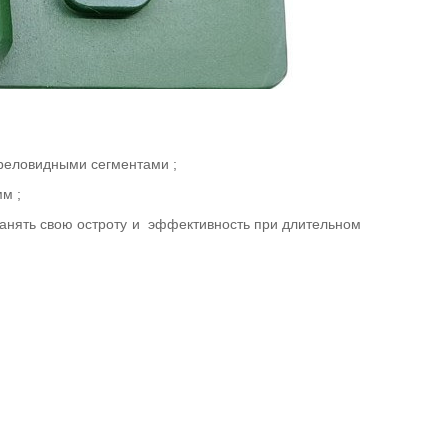
треловидными сегментами
;
 мм
;
анять свою остроту и
эффективность при длительном