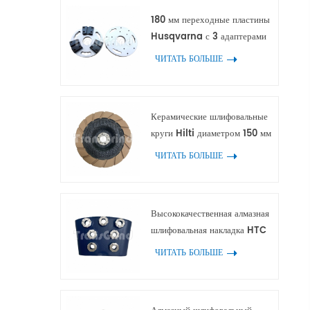
180 мм переходные пластины
Husqvarna с 3 адаптерами
для алмазных инструментов
ЧИТАТЬ БОЛЬШЕ
HTC и Scanmaskin
Керамические шлифовальные
круги Hilti диаметром 150 мм
для обработки краев бетона и
ЧИТАТЬ БОЛЬШЕ
терраццо.
Высококачественная алмазная
шлифовальная накладка HTC
с 7 сегментами в виде
ЧИТАТЬ БОЛЬШЕ
цветочного кольца.