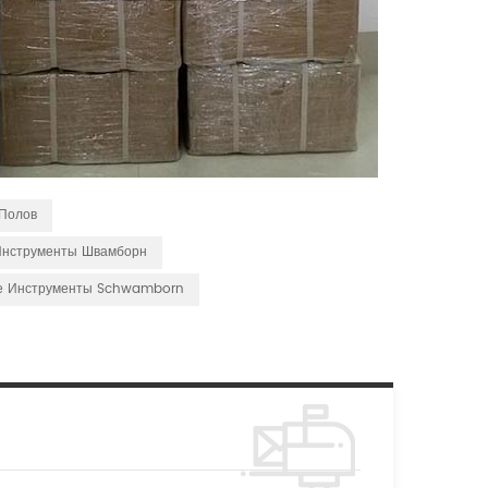
Полов
нструменты Швамборн
е Инструменты Schwamborn