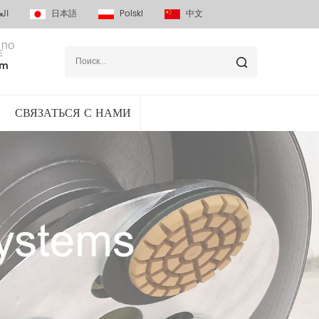
الع
日本語
Polski
中文
 ПО
Е
om
СВЯЗАТЬСЯ С НАМИ