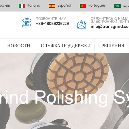
усский
Italiano
Español
Português
ربية
ПОЗВОНИТЕ НАМ
СВЯЖИТЕСЬ С НАМИ
ЭЛЕКТРОННОЙ ПОЧТ
+86-18059236229
info@transgrind.c
НОВОСТИ
СЛУЖБА ПОДДЕРЖКИ
РЕШЕНИЯ