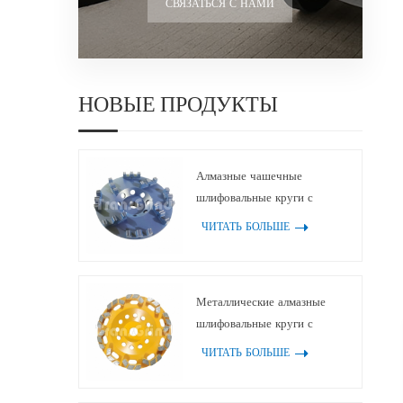
СВЯЗАТЬСЯ С НАМИ
НОВЫЕ ПРОДУКТЫ
Алмазные чашечные
шлифовальные круги с
множественными 3-пиковыми
ЧИТАТЬ БОЛЬШЕ
зубчатыми алмазными
сегментами с двойными
зубьями для бетона и
Металлические алмазные
терраццо
шлифовальные круги с
дугообразными блочными
ЧИТАТЬ БОЛЬШЕ
алмазными сегментами для
бетона и терраццо